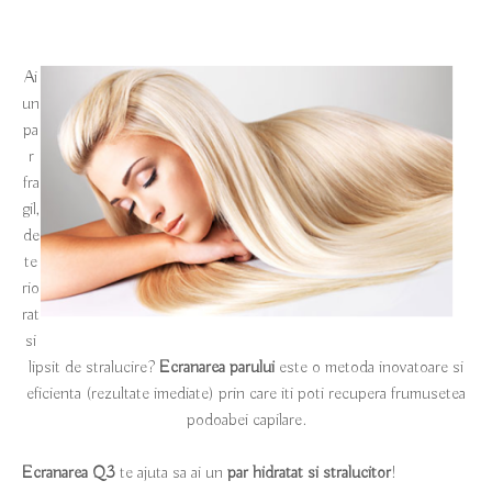
Ai
un
pa
r
fra
gil,
de
te
rio
rat
si
lipsit de stralucire?
Ecranarea parului
este o metoda inovatoare si
eficienta (rezultate imediate) prin care iti poti recupera frumusetea
podoabei capilare.
Ecranarea Q3
te ajuta sa ai un
par hidratat si stralucitor
!