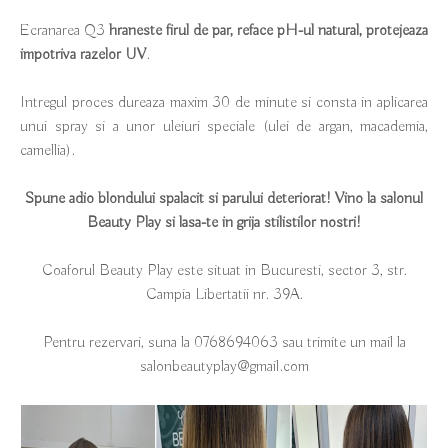
Ecranarea Q3
hraneste firul de par, reface pH-ul natural, protejeaza
impotriva razelor UV
.
Intregul proces dureaza maxim 30 de minute si consta in aplicarea
unui spray si a unor uleiuri speciale (ulei de argan, macademia,
camellia).
Spune adio blondului spalacit si parului deteriorat! Vino la salonul
Beauty Play si lasa-te in grija stilistilor nostri!
Coaforul Beauty Play este situat in Bucuresti, sector 3, str.
Campia Libertatii nr. 39A.
Pentru rezervari, suna la 0768694063 sau trimite un mail la
salonbeautyplay@gmail.com