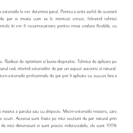
xtensiile le vor deteriora parul. Pentru a evita astfel de scenarii
i de par si invata cum sa le montezi corect, folosind tehnici
entele iti vor fi recunoscatoare pentru noua coafura flexibila, cu
ne. Radiezi de optimism si buna-dispozitie. Tehnica de aplicare pe
parul real, oferind extensiilor de par un aspect autentic si natural.
icro-extensiile profesionale de par pot fi aplicate cu succes fara a
e masiva a parului sau cu alopecie.
Micro-extensiile noastre, care
te scurt. Acestea
sunt fixate pe mici sectiuni de par natural prin
de mici dimensiuni si sunt practic indetectabile, ele sunt 100%