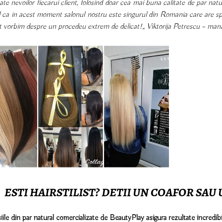
ate nevoilor fiecarui client, folosind doar cea mai buna calitate de par na
l ca in acest moment salonul nostru este singurul din Romania care are spec
t vorbim despre un procedeu extrem de delicat!„ Viktorija Petrescu – man
ESTI HAIRSTILIST? DETII UN COAFOR SA
ile din par natural comercializate de BeautyPlay asigura rezultate incredibi