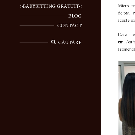
>BABYSITTING GRATUIT<
Micro-ext
de par. I
BLOG
aceste ex
CONTACT
Daca alte
CAUTARE
cm.
Astfe
asemenea,