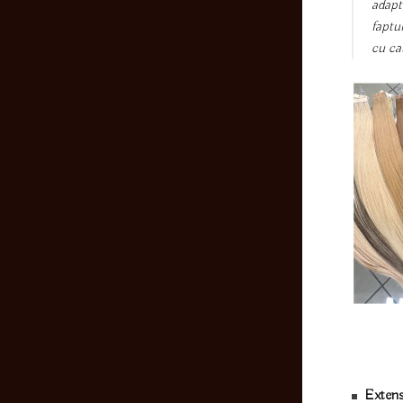
adapt
faptu
cu ca
Extensi