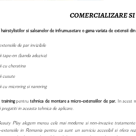
COMERCIALIZARE SI
hairstylistilor si saloanelor de infrumusetare o gama variata de extensii din
xtensiile de par invizibile
ii tape-on (banda adeziva)
i cu cheratina
ii cusute
i cu microring si nanoring
i
training
pentru
tehnica de montare a micro-extensiilor de par.
In acest 
i pregatiti in aceasta tehnica
de aplicare
.
eauty Play alegem mereu cele mai moderne si non-invazive tratamente 
-extensiile in Romania pentru ca sunt un serviciu accesibil si ofera rezu