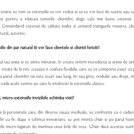
soane se tem ca extensiile se vor vedea si ca se vor face de rusine sau ca e
 si pentru a inlatura temerile clientilor, alege cele mai bune extensi
. Comandand extensii de calitate inalta si urmand traingurile noastre,
cli
tural, autentic.
ile din par natural iti vor face clientele si clientii fericiti!
l tau arata si se simte minunat, iti creste enorm increderea si stima de si
i invata de la noi, creeaza o coafura flexibila, care se va comporta exact ca 
a parul clientilor tai este scurt sau lung, fin sau gros, ondulat sau drept, m
 vada acele semne pe care le intalnesti la extensiile clasice.
 micro-extensiile invizibile schimba vieti!
a la persoanele care, din diverse cauze medicale, se confrunta cu o cader
 fir cu fir, dupa o tehnica inovatoare, se pot monta chiar si pe parul foar
de micro-legaturi de marimea unui bob de orez. Chiar daca acestea sunt 