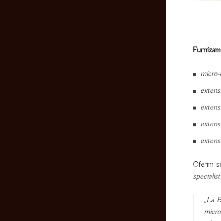
Furnizam 
micro-e
extens
extensi
extens
extensi
Oferim s
specialist
„La B
micro