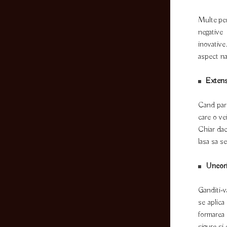
Multe per
negative
inovative
aspect na
Extensi
Cand paru
care o ve
Chiar dac
lasa sa se
Uneori,
Ganditi-v
se aplica
formarea 