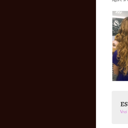
sigure si
ES
Vrei