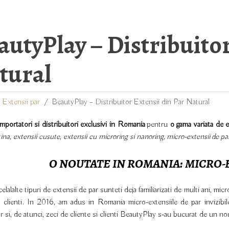
autyPlay – Distribuitor
tural
Extensii par
BeautyPlay – Distribuitor Extensii din Par Natural
importatori si distribuitori exclusivi in Romania
pentru
o gama variata de e
ina, extensii cusute, extensii cu microring si nanoring, micro-extensii de par
O NOUTATE IN ROMANIA: MICRO-E
lalalte tipuri de extensii de par sunteti deja familiarizati de multi ani, mic
 clienti. In 2016, am adus in Romania micro-extensiile de par invizibil
or si, de atunci, zeci de cliente si clienti BeautyPlay s-au bucurat de un n