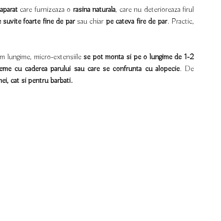
aparat
care furnizeaza o
rasina naturala
, care nu deterioreaza firul
 suvite foarte fine de par
sau chiar
pe cateva fire de par
. Practic,
 cm lungime, micro-extensiile
se pot monta si pe o lungime de 1-2
leme cu caderea parului sau care se confrunta cu alopecie
. De
ei, cat si pentru barbati.