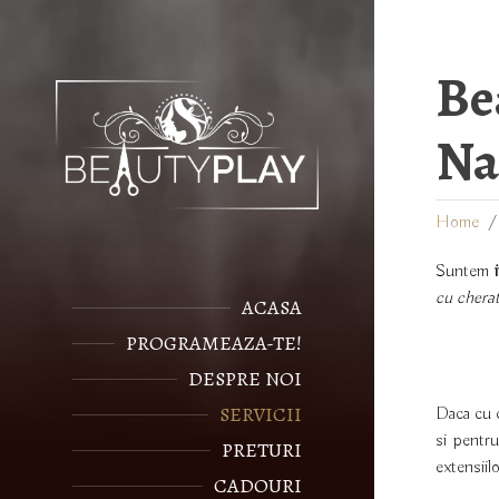
Be
Na
Home
Suntem
cu cherat
ACASA
PROGRAMEAZA-TE!
DESPRE NOI
SERVICII
Daca cu ce
si pentru
PRETURI
extensiil
CADOURI