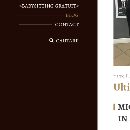
>BABYSITTING GRATUIT<
BLOG
CONTACT
CAUTARE
martie 1
Ult
MI
IN