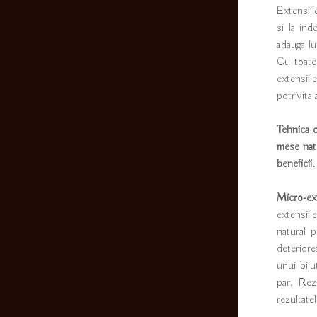
Extensiil
si la in
adauga lu
Cu toate
extensiil
potrivita 
Tehnica d
mese natu
beneficii.
Micro-ext
extensiil
natural p
deteriore
unui biju
par. Rezu
rezultate