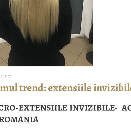
1, 2020
imul trend: extensiile invizibil
CRO-EXTENSIILE INVIZIBILE- A
 ROMANIA