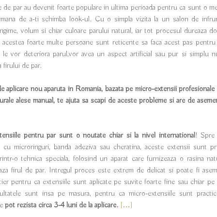
e de par au devenit foarte populare in ultima perioada pentru ca sunt o me
demana de a-ti schimba look-ul. Cu o simpla vizita la un salon de infr
ngime, volum si chiar culoare parului natural, iar tot procesul dureaza do
 acestea foarte multe persoane sunt reticente sa faca acest pas pentru
e le vor deteriora parul,vor avea un aspect artificial sau pur si simplu 
a firului de par.
e aplicare nou aparuta in Romania, bazata pe micro-extensii profesionale
rale alese manual, te ajuta sa scapi de aceste probleme si are de aseme
ensiile pentru par sunt o noutate chiar si la nivel international
! Spre
e cu microringuri, banda adeziva sau cheratina, aceste extensii sunt p
rintr-o tehnica speciala, folosind un aparat care furnizeaza o rasina nat
aza firul de par. Intregul proces este extrem de delicat si poate fi as
tier pentru ca extensiile sunt aplicate pe suvite foarte fine sau chiar pe 
ltatele sunt insa pe masura, pentru ca micro-extensiile sunt practic i
le
pot rezista circa 3-4 luni de la aplicare.
[…]