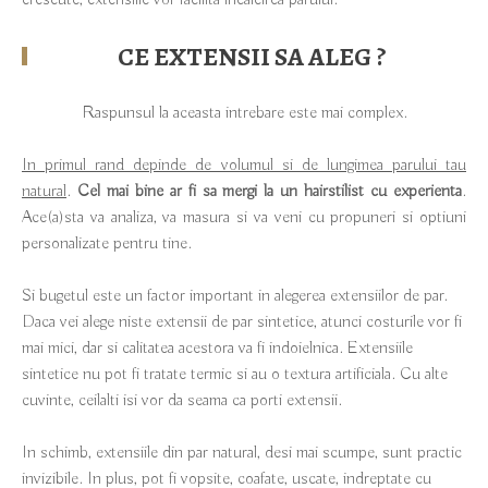
crescute, extensiile vor facilita incalcirea parului.
CE EXTENSII SA ALEG ?
Raspunsul la aceasta intrebare este mai complex.
In primul rand depinde de volumul si de lungimea parului tau
natural
.
Cel mai bine ar fi sa mergi la un hairstilist cu experienta
.
Ace(a)sta va analiza, va masura si va veni cu propuneri si optiuni
personalizate pentru tine.
Si bugetul este un factor important in alegerea extensiilor de par.
Daca vei alege niste extensii de par sintetice, atunci costurile vor fi
mai mici, dar si calitatea acestora va fi indoielnica. Extensiile
sintetice nu pot fi tratate termic si au o textura artificiala. Cu alte
cuvinte, ceilalti isi vor da seama ca porti extensii.
In schimb, extensiile din par natural, desi mai scumpe, sunt practic
invizibile. In plus, pot fi vopsite, coafate, uscate, indreptate cu