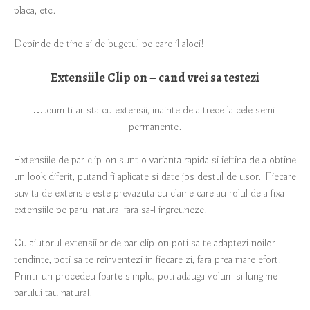
placa, etc.
Depinde de tine si de bugetul pe care il aloci!
Extensiile Clip on – cand vrei sa testezi
….cum ti-ar sta cu extensii, inainte de a trece la cele semi-
permanente.
Extensiile de par clip-on sunt o varianta rapida si ieftina de a obtine
un look diferit, putand fi aplicate si date jos destul de usor. Fiecare
suvita de extensie este prevazuta cu clame care au rolul de a fixa
extensiile pe parul natural fara sa-l ingreuneze.
Cu ajutorul extensiilor de par clip-on poti sa te adaptezi noilor
tendinte, poti sa te reinventezi in fiecare zi, fara prea mare efort!
Printr-un procedeu foarte simplu, poti adauga volum si lungime
parului tau natural.