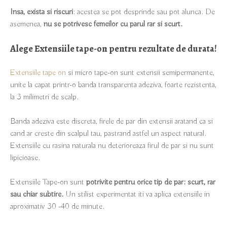
Insa, exista si riscuri
: acestea se pot desprinde sau pot alunca. De
asemenea,
nu se potrivesc femeilor cu parul rar si scurt.
Alege Extensiile tape-on pentru rezultate de durata!
Extensiile tape on
si micro tape-on sunt extensii semipermanente,
unite la capat printr-o banda transparenta adeziva, foarte rezistenta,
la 3 milimetri de scalp.
Banda adeziva este discreta, firele de par din extensii aratand ca si
cand ar creste din scalpul tau, pastrand astfel un aspect natural.
Extensiile cu rasina naturala nu deterioreaza firul de par si nu sunt
lipicioase.
Extensiile Tape-on sunt
potrivite pentru orice tip de par: scurt, rar
sau chiar subtire.
Un stilist experimentat iti va aplica extensiile in
aproximativ 30 -40 de minute.