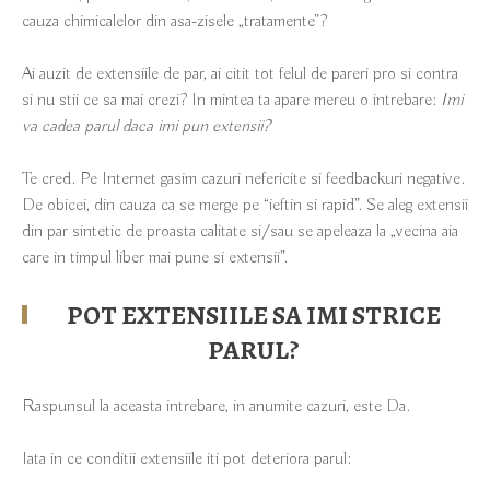
cauza chimicalelor din asa-zisele „tratamente”?
Ai auzit de extensiile de par, ai citit tot felul de pareri pro si contra
si nu stii ce sa mai crezi? In mintea ta apare mereu o intrebare:
Imi
va cadea parul daca imi pun extensii?
Te cred. Pe Internet gasim cazuri nefericite si feedbackuri negative.
De obicei, din cauza ca se merge pe “ieftin si rapid”. Se aleg extensii
din par sintetic de proasta calitate si/sau se apeleaza la „vecina aia
care in timpul liber mai pune si extensii”.
POT EXTENSIILE SA IMI STRICE
PARUL?
Raspunsul la aceasta intrebare, in anumite cazuri, este Da.
Iata in ce conditii extensiile iti pot deteriora parul: