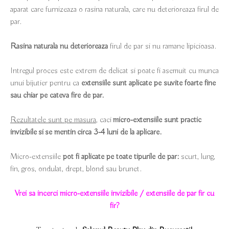
aparat care furnizeaza o rasina naturala, care nu deterioreaza firul de
par.
Rasina naturala nu deterioreaza
firul de par si nu ramane lipicioasa.
Intregul proces este extrem de delicat si poate fi asemuit cu munca
unui bijutier pentru ca
extensiile sunt aplicate pe suvite foarte fine
sau chiar pe cateva fire de par.
Rezultatele sunt pe masura
, caci
micro-extensiile sunt practic
invizibile si se mentin circa 3-4 luni de la aplicare.
Micro-extensiile
pot fi aplicate pe toate tipurile de par:
scurt, lung,
fin, gros, ondulat, drept, blond sau brunet.
Vrei sa incerci
micro-extensiile invizibile / extensiile de par fir cu
fir
?