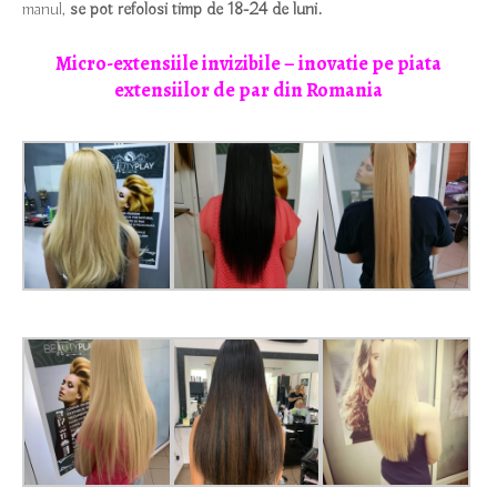
manul,
se pot refolosi timp de 18-24 de luni.
Micro-extensiile invizibile – inovatie pe piata
extensiilor de par din Romania