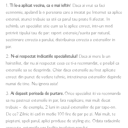
Ti le-a aplicat vecina, ca e mai ieftin
! Daca ai vrut sa faci
economie, apeland la o persoana care a invatat pe Internet sa aplice
extensii, atunci trebuie sa stii ca parul tau poate fi afectat. In
schimb, un specialist stie cum sa le aplice corect, intr-un mod
potrivit tipului tau de par: raport extensie/suvita par natural,
sectionare corecta a parului, distribuirea corecta a extensiilor in
par.
N-ai respectat indicatiile specialistului!
Daca ai mers la un
hairstilist, dar nu ai respectat ceea ce ti-a recomandat, e posibil ca
extensiile sa se desprinda. Chiar daca extensiile au fost aplicate
corect din punct de vedere tehnic, intretinerea extensiilor depinde
numai de tine. Nu ignora asta!
Ai depasit perioada de purtare.
Orice specialist iti va recomanda
sa nu pastrezi extensiile in par, fara reaplicare, mai mult decat
trebuie – de exemplu, 2 luni in cazul extensiilor de par tape-on.
De ce? Zilnic iti cad in medie 100 fire de par pe zi. Mai mult, te
piepteni, speli parul, aplici produse de styling etc. Odata radacinile